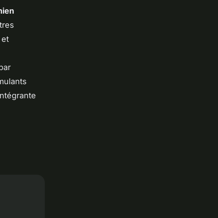
hien
tres
 et
par
mulants
intégrante