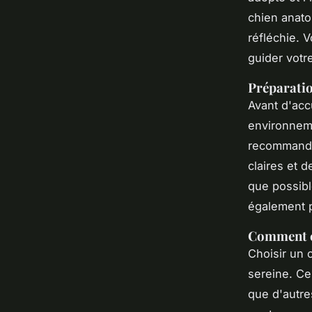
chien anatol
réfléchie. 
guider votr
Préparatio
Avant d'acc
environneme
recommandé 
claires et d
que possibl
également p
Comment ch
Choisir un 
sereine. Ce
que d'autre