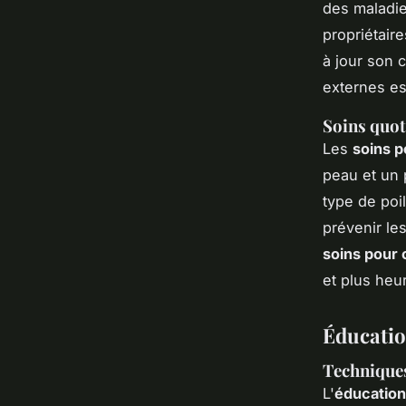
des maladie
propriétair
à jour son 
externes es
Soins quoti
Les
soins p
peau et un 
type de poi
prévenir le
soins pour 
et plus heu
Éducatio
Techniques
L'
éducation