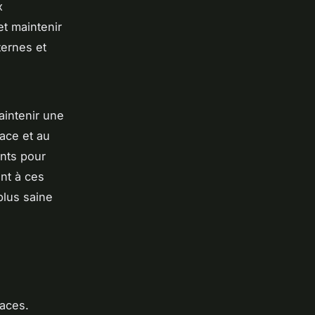
x
et maintenir
ternes et
aintenir une
race et au
ents pour
nt à ces
plus saine
aces.