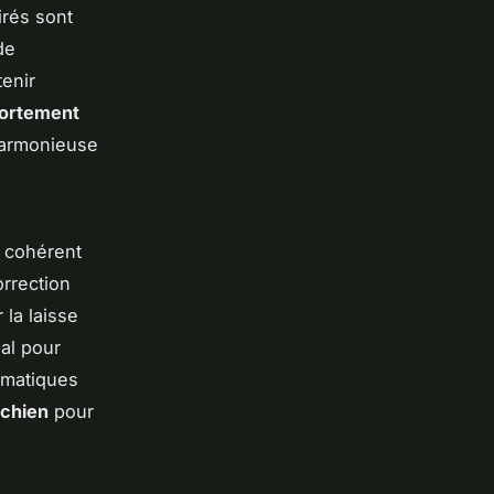
irés sont
de
tenir
ortement
 harmonieuse
r cohérent
rrection
 la laisse
ial pour
ématiques
 chien
pour