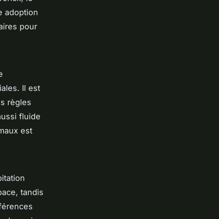
ne adoption
aires pour
e
les. Il est
es règles
ussi fluide
imaux est
itation
pace, tandis
éférences