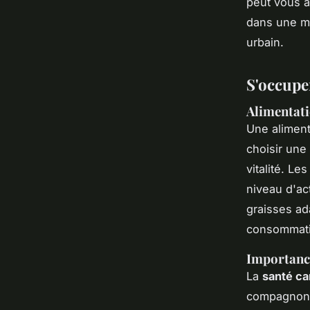
peut vous a
dans une ma
urbain.
S'occupe
Alimentati
Une aliment
choisir une
vitalité. Le
niveau d'ac
graisses ad
consommatio
Importance
La
santé ca
compagnon. 