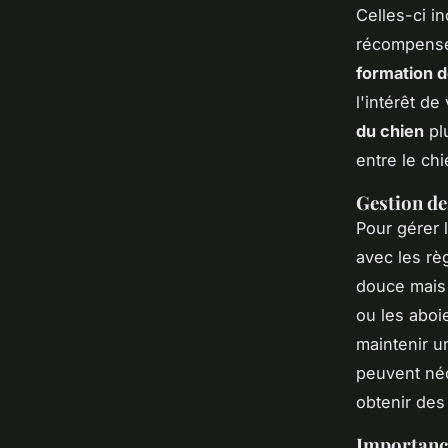
Celles-ci i
récompensé
formation d
l'intérêt d
du chien
plu
entre le chi
Gestion d
Pour gérer 
avec les règ
douce mais 
ou les aboi
maintenir u
peuvent néc
obtenir des
Importance