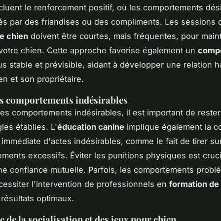
ncluent le renforcement positif, où les comportements dés
s par des friandises ou des compliments. Les sessions 
e chien
doivent être courtes, mais fréquentes, pour main
e votre chien. Cette approche favorise également un
comp
s stable et prévisible, aidant à développer une relation
en et son propriétaire.
es comportements indésirables
les comportements indésirables, il est important de reste
les établies. L'
éducation canine
implique également la co
immédiate d'actes indésirables, comme le fait de tirer sur
ements excessifs. Éviter les punitions physiques est cruc
ne confiance mutuelle. Parfois, les comportements probl
essiter l'intervention de professionnels en
formation de
 résultats optimaux.
 de la socialisation et des jeux pour chien