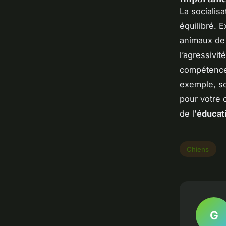
La socialis
équilibré. 
animaux de 
l’agressivit
compétences
exemple, s
pour votre 
de l'
éducat
Chiens
G