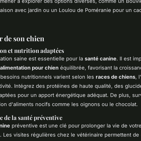
mener à explorer des options diverses, comme un Bouvi
ison avec jardin ou un Loulou de Poméranie pour un cad
r de son chien
on et nutrition adaptées
ation saine est essentielle pour la
santé canine
. Il est i
alimentation pour chien
équilibrée, favorisant la croissan
s besoins nutritionnels varient selon les
races de chiens
, 
tivité. Intégrez des protéines de haute qualité, des glucid
aptées pour un apport énergétique adéquat. De plus, surv
n d'aliments nocifs comme les oignons ou le chocolat.
 de la santé préventive
nine
préventive est une clé pour prolonger la vie de votr
Les visites régulières chez le vétérinaire permettent de 