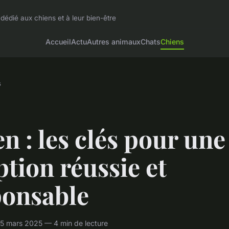
dédié aux chiens et à leur bien-être
Accueil
Actu
Autres animaux
Chats
Chiens
s
n : les clés pour une
tion réussie et
ponsable
5 mars 2025 — 4 min de lecture