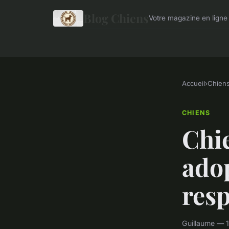
Blog Chiens
Votre magazine en ligne 
Accueil
›
Chien
CHIENS
Chie
adop
res
Guillaume — 1