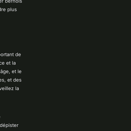
er bernois
re plus
mportant de
ce et la
l'âge, et le
es, et des
eillez la
e
dépister