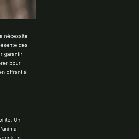
a nécessite
résente des
 garantir
érer pour
n offrant à
ilité. Un
l'animal
erick, le