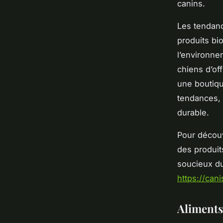
canins.
Les tendanc
produits bio
l’environne
chiens d’of
une boutiqu
tendances, 
durable.
Pour découv
des produit
soucieux du
https://can
Aliments 