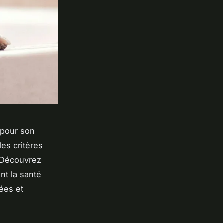
l pour son
des critères
s. Découvrez
nt la santé
sées et