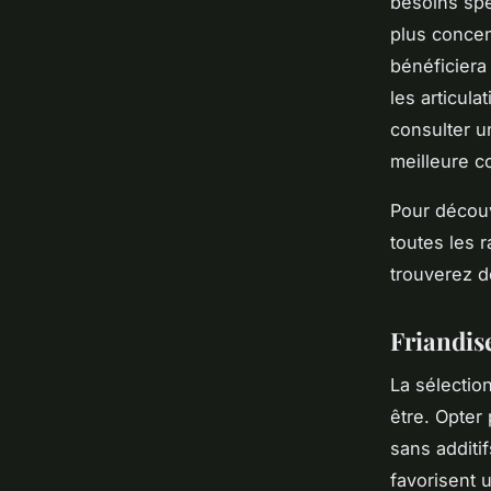
besoins spé
plus concen
bénéficiera
les articula
consulter un
meilleure c
Pour découv
toutes les 
trouverez de
Friandis
La sélection
être. Opter
sans additi
favorisent 