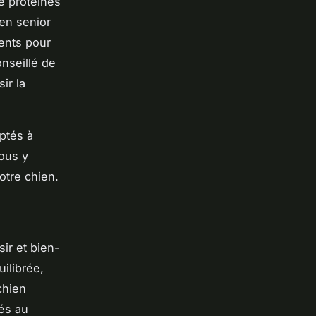
e protéines
ien senior
ments pour
onseillé de
ir la
aptés à
Vous y
otre chien.
sir et bien-
ilibrée,
chien
tés au