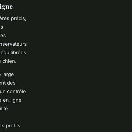
ligne
ères précis,
ns
des
onservateurs
 équilibrées
u chien.
 large
ent des
un contrôle
e en ligne
lité
ts profils