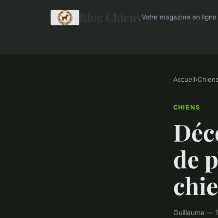
Blog Chiens
Votre magazine en ligne 
Accueil
›
Chien
CHIENS
Déco
de p
chie
Guillaume — 1