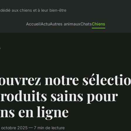
dédié aux chiens et à leur bien-être
Accueil
Actu
Autres animaux
Chats
Chiens
s
uvrez notre sélecti
roduits sains pour
ns en ligne
 octobre 2025 — 7 min de lecture