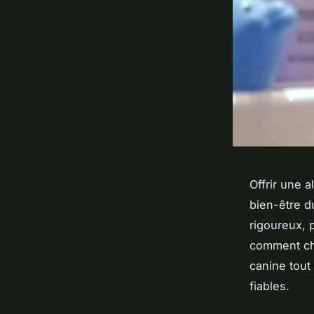
Offrir une a
bien-être d
rigoureux, p
comment cho
canine tout
fiables.