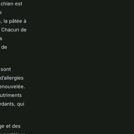
 chien est
e
, la pâtée à
n. Chacun de
es
 de
 sont
d’allergies
renouvelée.
nutriments
ydants, qui
âge et des