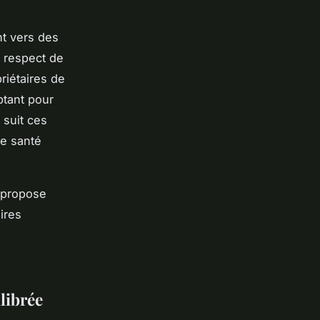
nt vers des
le respect de
riétaires de
ptant pour
 suit ces
ne santé
 propose
ires
librée