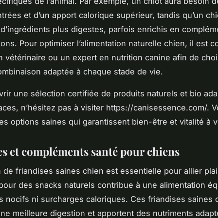
cifiques de l’animal. Par exemple, un chiot aura besoin d
trées et d’un apport calorique supérieur, tandis qu’un ch
 d’ingrédients plus digestes, parfois enrichis en complé
tions. Pour optimiser l’alimentation naturelle chien, il est c
 vétérinaire ou un expert en nutrition canine afin de chois
ombinaison adaptée à chaque stade de vie.
rir une sélection certifiée de produits naturels et bio ad
races, n’hésitez pas à visiter https://canisessence.com/. 
s options saines qui garantissent bien-être et vitalité à v
es et compléments santé pour chiens
 de friandises saines chien est essentielle pour allier plai
 pour des snacks naturels contribue à une alimentation équ
fs nocifs ni surcharges caloriques. Ces friandises saines 
une meilleure digestion et apportent des nutriments adap